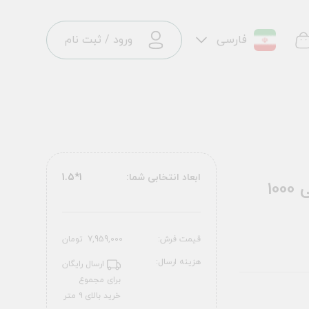
فارسی
ورود
/
ثبت نام
ابعاد انتخابی شما:
1*1.5
فرش ماشینی سنتی طرح 25CS0190 عنابی 1000
قیمت فرش:
7,959,000
تومان
هزینه ارسال:
ارسال رایگان
برای مجموع
خرید بالای ۹ متر