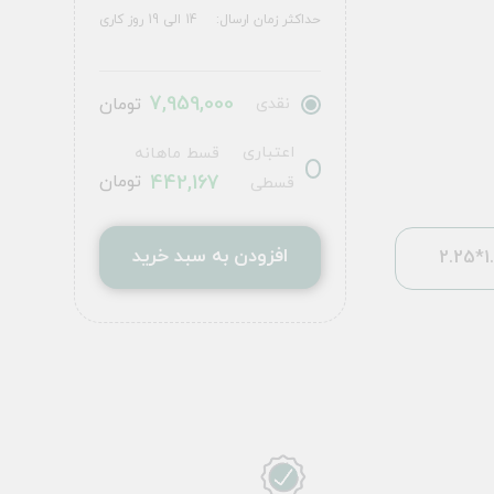
حداکثر زمان ارسال:
14 الی 19 روز کاری
7,959,000
نقدی
تومان
اعتباری
قسط ماهانه
442,167
تومان
قسطی
افزودن به سبد خرید
1.5