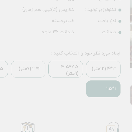
تکنولوژی تولید :
کلاریس (ترکیبی هم زمان)
نوع بافت :
غیربرجسته
ضمانت :
ضمانت 36 ماهه
ابعاد مورد نظر خود را انتخاب کنید :
2.5*3.5
3*4 (12متر)
2*3 (6متر)
*2.25
(9متر)
1*1.5