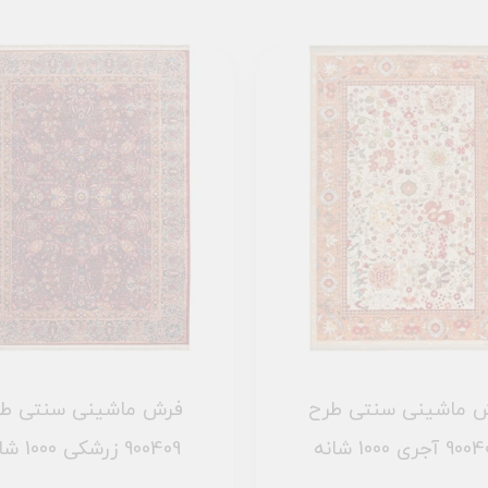
 ماشینی سنتی طرح
فرش ماشینی سنتی ط
آجری 1000 شانه
900409 زرشکی 1000 شانه