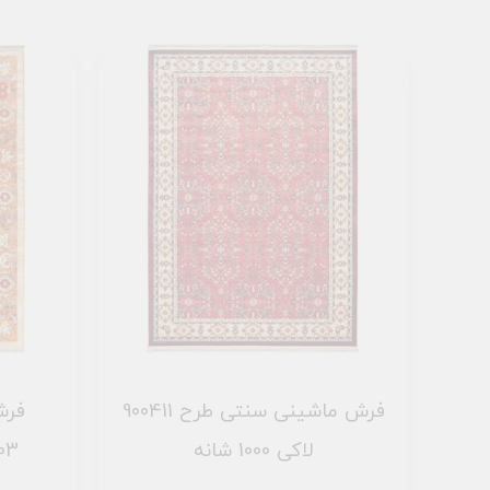
فرش ماشینی سنتی طرح 900411
فرش
لاکی 1000 شانه
900403 