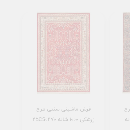
رح
فرش ماشینی سنتی طرح
25CS0270 زرشکی 1000 شانه