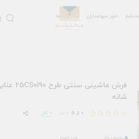
حتشم
امور سهامداران
تماس با ما
شانه
0 از 5
0 نظر
(0 نفر)
جنس نخ :
پلی استر