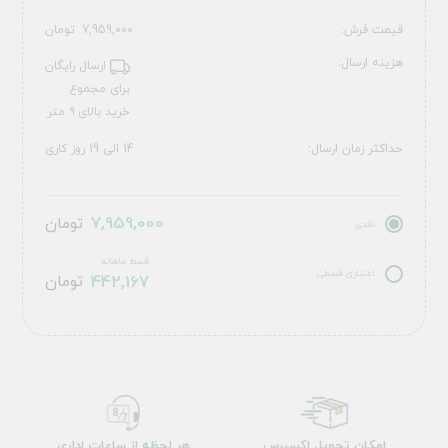
قیمت فرش:
7,959,000
تومان
هزینه ارسال:
ارسال رایگان
برای مجموع
خرید بالای ۹ متر
حداکثر زمان ارسال:
14 الی 19 روز کاری
7,959,000
تومان
نقدی
قسط ماهانه
اعتباری قسطی
442,167
تومان
امکان تحویل اکسپرس
هر لحظه از ساعات اداری