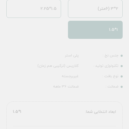
2*3 (6متر)
1.5*2.25
1*1.5
جنس نخ :
پلی استر
تکنولوژی تولید :
کلاریس (ترکیبی هم زمان)
نوع بافت :
غیربرجسته
ضمانت :
ضمانت 36 ماهه
ابعاد انتخابی شما:
1*1.5