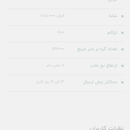
شانه
فرش 1000 شانه
تراکم
1800
تعداد گره بر متر مربع
595000
ارتفاع نخ خاب
8 میلی متر
حداکثر زمان ارسال
14 الی 19 روز کاری
نظرات کاربران