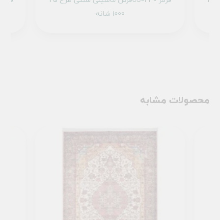
فرش ماشینی سنتی طرح 25CS0200 عنابی
فرش ماشینی سنتی طرح 25CS0230 قرمز
1000 شانه
محصولات مشابه