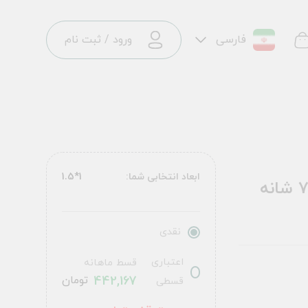
فارسی
ورود
/
ثبت نام
ابعاد انتخابی شما:
1*1.5
نقدی
اعتباری
قسط ماهانه
442,167
تومان
قسطی