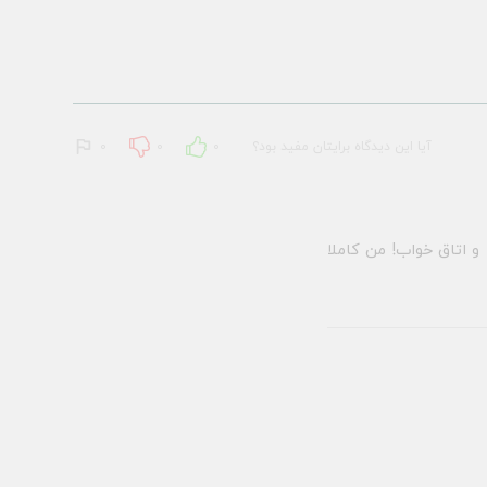
آیا این دیدگاه برایتان مفید بود؟
0
0
0
و اتاق خواب! من کاملا