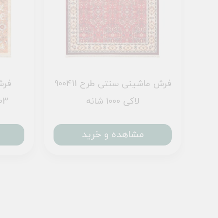
فرش ماشینی سنتی طرح 900411
فرش
لاکی 1000 شانه
900403 
مشاهده و خرید