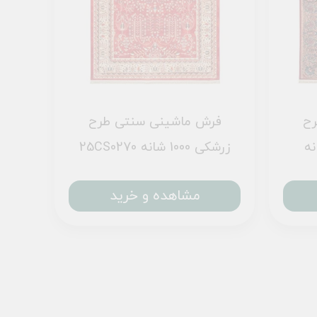
رح
فرش ماشینی سنتی طرح
25CS0270 زرشکی 1000 شانه
مشاهده و خرید