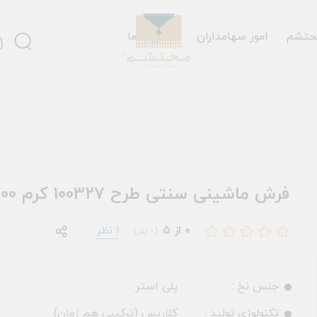
حتشم
امور سهامداران
تماس با ما
فرش ماشینی سنتی طرح 100327 کرم 700 شانه
0 از 5
1 نظر
(0 نفر)
جنس نخ :
پلی استر
تکنولوژی تولید :
کلاریس (ترکیبی هم زمان)