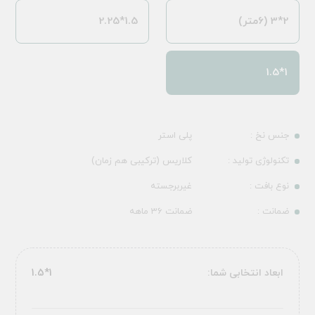
2*3 (6متر)
1.5*2.25
1*1.5
جنس نخ :
پلی استر
تکنولوژی تولید :
کلاریس (ترکیبی هم زمان)
نوع بافت :
غیربرجسته
ضمانت :
ضمانت 36 ماهه
ابعاد انتخابی شما:
1*1.5