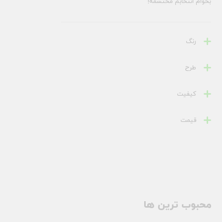
بخوام انتخابم محتشمه!
رنگ
طرح
کیفیت
قیمت
محبوب ترین ها