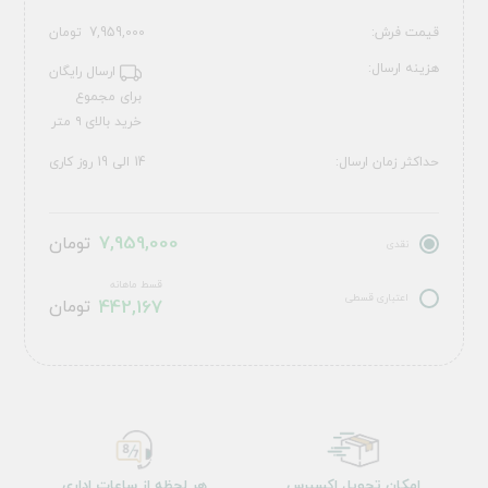
قیمت فرش:
7,959,000
تومان
هزینه ارسال:
ارسال رایگان
برای مجموع
خرید بالای ۹ متر
حداکثر زمان ارسال:
14 الی 19 روز کاری
7,959,000
تومان
نقدی
قسط ماهانه
اعتباری قسطی
442,167
تومان
امکان تحویل اکسپرس
هر لحظه از ساعات اداری