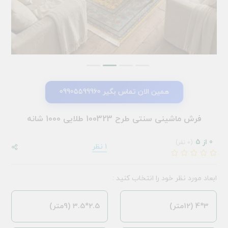
همین الان تماس بگیر 09905599960
فرش ماشینی سنتی طرح 100323 طلایی 1000 شانه
0 از 5
(0 نفر)
1 نظر
ابعاد مورد نظر خود را انتخاب کنید :
3*4 (12متر)
2.5*3.5 (9متر)