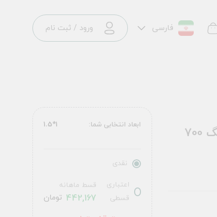
فارسی
ورود
/
ثبت نام
ابعاد انتخابی شما:
1*1.5
فرش ماشینی سنتی طرح 100322 تمام رنگ 700
نقدی
اعتباری
قسط ماهانه
442,167
تومان
قسطی