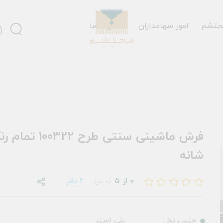
حتشم
امور سهامداران
تماس با ما
شانه
0 از 5
2 نظر
(0 نفر)
جنس نخ :
پلی استر