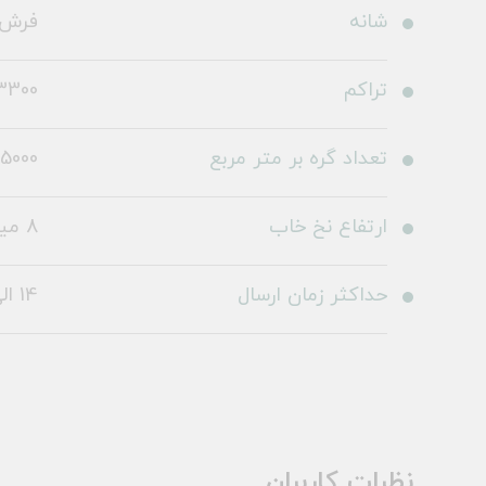
شانه
فرش 700 شا
تراکم
3300
تعداد گره بر متر مربع
5000
ارتفاع نخ خاب
8 میلی متر
حداکثر زمان ارسال
14 الی 19 روز کاری
نظرات کاربران