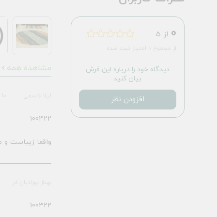
0
از 5
از مجموع 0 امتیاز ثبت شده
مشاهده همه
دیدگاه خود را درباره این فرش
بیان کنید
لیلا قاسمی
10 فروردین 1401
افزودن نظر
100322
واقعا زیباست و 
بهناز بهزادیان فر
100322