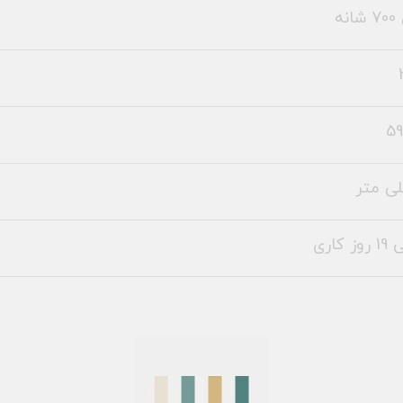
نه
59