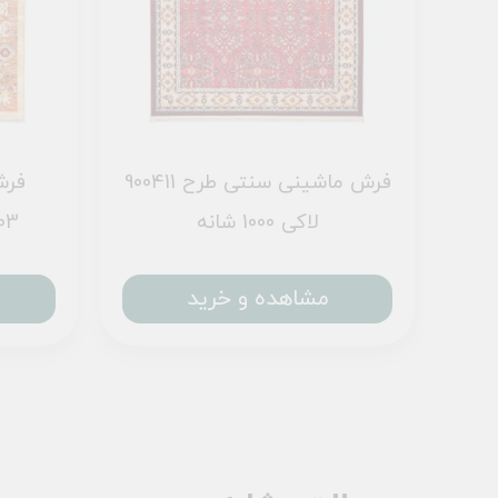
فرش ماشینی سنتی طرح 900411
فرش
لاکی 1000 شانه
900403 
مشاهده و خرید