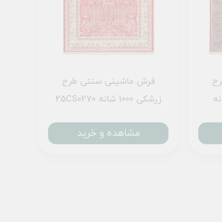
رح
فرش ماشینی سنتی طرح
25CS0270 زرشکی 1000 شانه
مشاهده و خرید