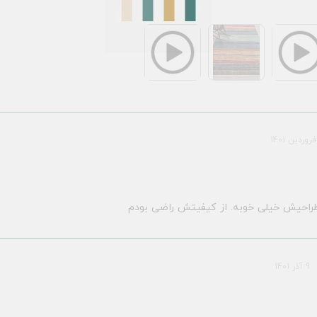
طراحیش خیلی خوبه. از کیفیتش راضی بودم
9 آذر 1401