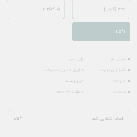
2*3 (6متر)
1.5*2.25
1*1.5
جنس نخ :
پلی استر
تکنولوژی تولید :
فناوری ماشین دستبافت
نوع بافت :
غیربرجسته
ضمانت :
ضمانت 36 ماهه
ابعاد انتخابی شما:
1*1.5