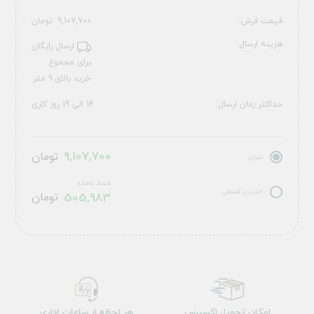
قیمت فرش:
9,107,700
تومان
هزینه ارسال:
ارسال رایگان
برای مجموع
خرید بالای ۹ متر
حداکثر زمان ارسال:
14 الی 19 روز کاری
9,107,700
تومان
نقدی
قسط ماهانه
اعتباری قسطی
505,983
تومان
امکان تحویل اکسپرس
هر لحظه از ساعات اداری