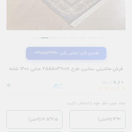
همین الان تماس بگیر 09905599960
فرش ماشینی ساتین طرح 2555036018 عنابی 1200 شانه
0 از 5
(0 نفر)
0 نظر
ابعاد مورد نظر خود را انتخاب کنید :
3*4 (12متر)
2.5*3.5 (9متر)