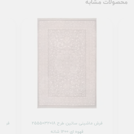
محصولات مشابه
2555037
فرش ماشینی ساتین طرح 2555032018
قهوه ای 1200 شانه