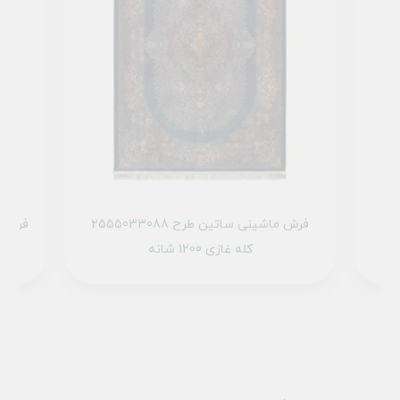
2555032
فرش ماشینی ساتین طرح 2555033088
کله غازی 1200 شانه