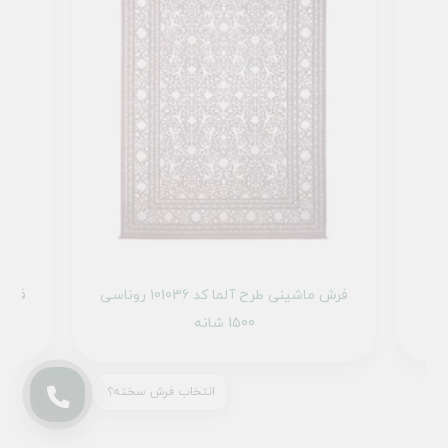
کد 101039 نسکافه
فرش ماشینی طرح آلما کد 101036 روناسی
1500 شانه
انتخاب فرش سخته؟