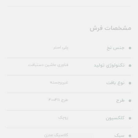
مشخصات فرش
جنس نخ
پلی استر
تکنولوژی تولید
فناوری ماشین دستبافت
نوع بافت
غیربرجسته
طرح
طرح 400411
کلکسیون
روچک
سبک
کلاسیک مدرن