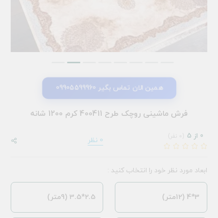
همین الان تماس بگیر 09905599960
فرش ماشینی روچک طرح 400411 کرم 1200 شانه
0 از 5
(0 نفر)
0 نظر
ابعاد مورد نظر خود را انتخاب کنید :
3*4 (12متر)
2.5*3.5 (9متر)