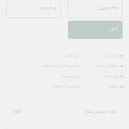
2*3 (6متر)
1.5*2.25
1*1.5
جنس نخ :
پلی استر
تکنولوژی تولید :
فناوری ماشین دستبافت
نوع بافت :
غیربرجسته
ضمانت :
ضمانت 36 ماهه
ابعاد انتخابی شما:
1*1.5