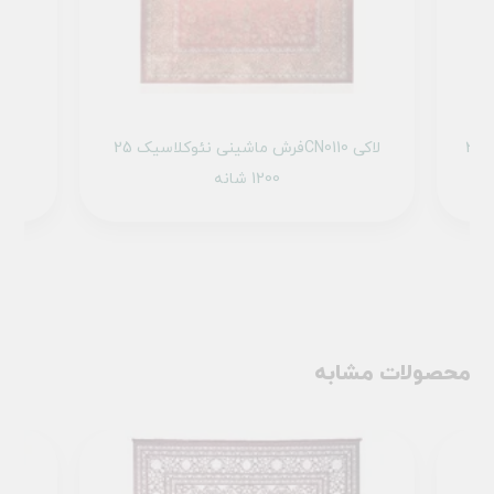
فرش ماشینی میراث کد 25NM0000 خزه ای
فرش ماشینی نئوکلاسیک 25CN0110 لاکی
1200 شانه
محصولات مشابه