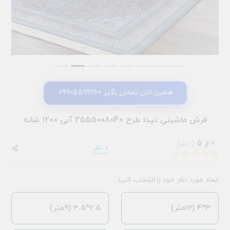
همین الان تماس بگیر 09905599960
فرش ماشینی تیدا طرح 2555008040 آبی 1200 شانه
0 از 5
(0 نفر)
0 نظر
ابعاد مورد نظر خود را انتخاب کنید :
3*4 (12متر)
2.5*3.5 (9متر)