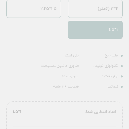
2*3 (6متر)
1.5*2.25
1*1.5
جنس نخ :
پلی استر
تکنولوژی تولید :
فناوری ماشین دستبافت
نوع بافت :
غیربرجسته
ضمانت :
ضمانت 36 ماهه
ابعاد انتخابی شما:
1*1.5