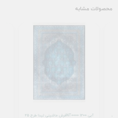
محصولات مشابه
ماشینی تیدا طرح 2555005040 آبی
فرش ماشینی تیدا طرح 25NT0000 آبی 1200