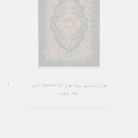
ماشینی تیدا طرح 2555007052 سبز
فرش ماشینی تیدا طرح 2555006052 سبز
1200 شانه