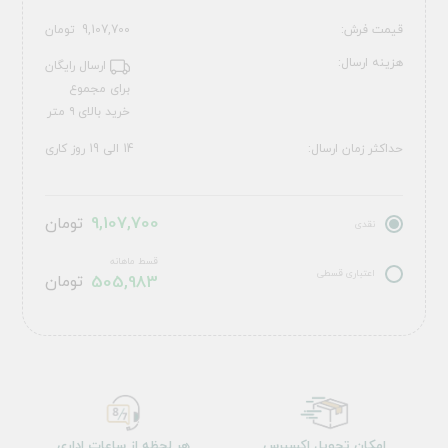
قیمت فرش:
9,107,700
تومان
هزینه ارسال:
ارسال رایگان
برای مجموع
خرید بالای ۹ متر
حداکثر زمان ارسال:
14 الی 19 روز کاری
9,107,700
تومان
نقدی
قسط ماهانه
اعتباری قسطی
505,983
تومان
امکان تحویل اکسپرس
هر لحظه از ساعات اداری