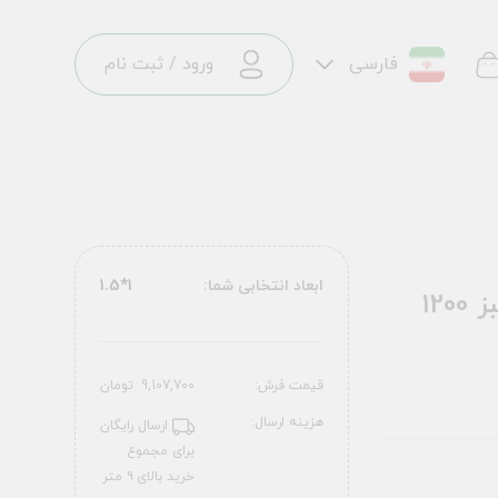
فارسی
ورود
/
ثبت نام
ابعاد انتخابی شما:
1*1.5
فرش ماشینی تیدا طرح 2555007052 سبز 1200
قیمت فرش:
9,107,700
تومان
هزینه ارسال:
ارسال رایگان
برای مجموع
خرید بالای ۹ متر