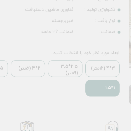
تکنولوژی تولید :
فناوری ماشین دستبافت
نوع بافت :
غیربرجسته
ضمانت :
ضمانت 36 ماهه
ابعاد مورد نظر خود را انتخاب کنید :
2.5*3.5
3*4 (12متر)
2*3 (6متر)
*2.25
(9متر)
1*1.5