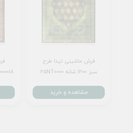
فرش ماشینی تیدا طرح
فر
25NT0000 سبز 1200 شانه
2555000018 قهوه
مشاهده و خرید