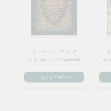
ح
فرش ماشینی تیدا طرح
2555006052 سبز 1200 شانه
مشاهده و خرید