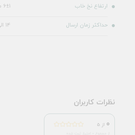
ارتفاع نخ خاب
6±1 میلی متر
حداکثر زمان ارسال
14 الی 19 روز کاری
نظرات کاربران
0
از 5
از مجموع 0 امتیاز ثبت شده