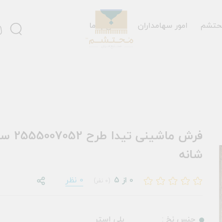
حتشم
امور سهامداران
تماس با ما
شانه
0 از 5
0 نظر
(0 نفر)
جنس نخ :
پلی استر