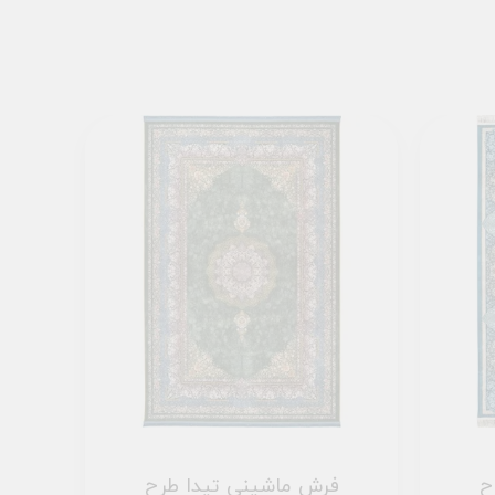
ح
فرش ماشینی تیدا طرح