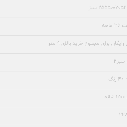
ز
 ماهه
رایگان برای مجموع خرید بالای 9 متر
سبز2
نه
228