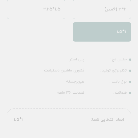
2*3 (6متر)
1.5*2.25
1*1.5
جنس نخ :
پلی استر
تکنولوژی تولید :
فناوری ماشین دستبافت
نوع بافت :
غیربرجسته
ضمانت :
ضمانت 36 ماهه
ابعاد انتخابی شما:
1*1.5