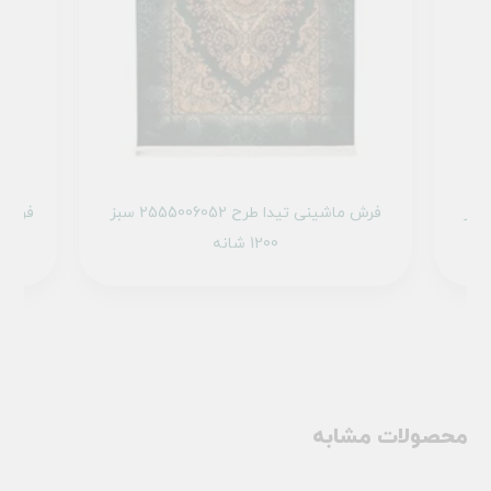
ماشینی تیدا طرح 2555007052 سبز
فرش ماشینی تیدا طرح 2555006052 سبز
1200 شانه
محصولات مشابه