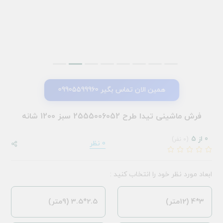
همین الان تماس بگیر 09905599960
فرش ماشینی تیدا طرح 2555006052 سبز 1200 شانه
0 از 5
(0 نفر)
0 نظر
ابعاد مورد نظر خود را انتخاب کنید :
3*4 (12متر)
2.5*3.5 (9متر)