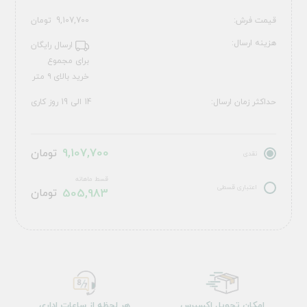
قیمت فرش:
9,107,700
تومان
هزینه ارسال:
ارسال رایگان
برای مجموع
خرید بالای ۹ متر
حداکثر زمان ارسال:
14 الی 19 روز کاری
9,107,700
تومان
نقدی
قسط ماهانه
اعتباری قسطی
505,983
تومان
امکان تحویل اکسپرس
هر لحظه از ساعات اداری