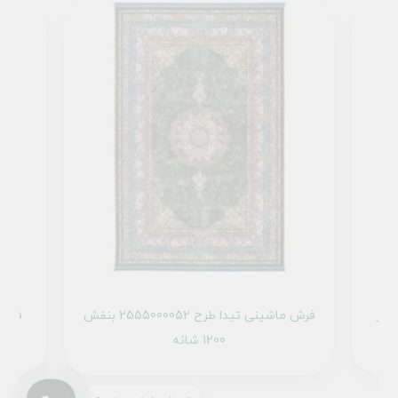
 ماشینی تیدا طرح 2555003052 سبز
فرش ماشینی تیدا طرح 2555000052 بنفش
1200 شانه