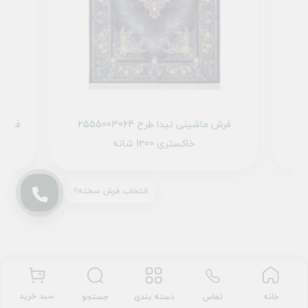
255
فرش ماشینی تیدا طرح 2555003064
خاکستری 1200 شانه
انتخاب فرش سخته؟
سبد خرید
تماس
دسته بندی
جستجو
خانه