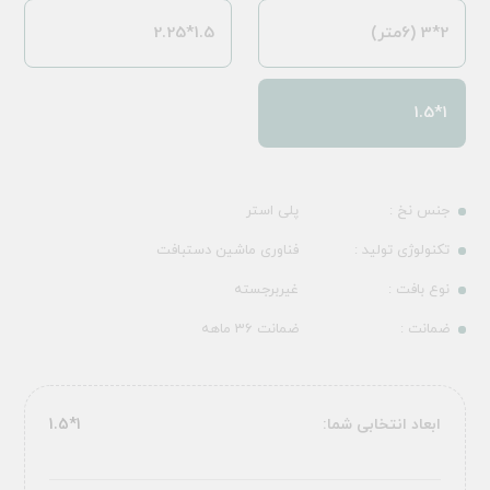
2*3 (6متر)
1.5*2.25
1*1.5
جنس نخ :
پلی استر
تکنولوژی تولید :
فناوری ماشین دستبافت
نوع بافت :
غیربرجسته
ضمانت :
ضمانت 36 ماهه
ابعاد انتخابی شما:
1*1.5