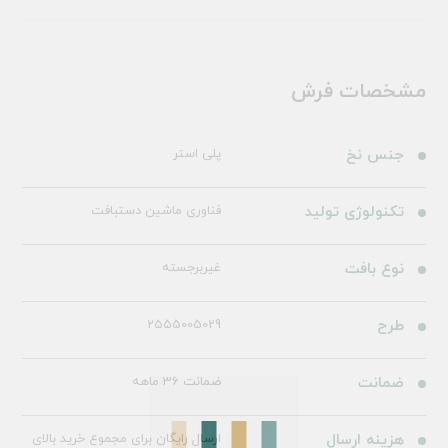
مشخصات فرش
جنس نخ
پلی استر
تکنولوژی تولید
فناوری ماشین دستبافت
نوع بافت
غیربرجسته
طرح
2555005029
ضمانت
ضمانت 36 ماهه
هزینه ارسال
ارسال رایگان برای مجموع خرید بالای