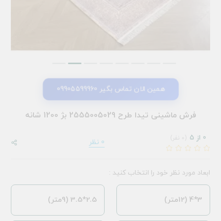
همین الان تماس بگیر 09905599960
فرش ماشینی تیدا طرح 2555005029 بژ 1200 شانه
0 از 5
(0 نفر)
0 نظر
ابعاد مورد نظر خود را انتخاب کنید :
3*4 (12متر)
2.5*3.5 (9متر)