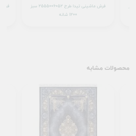
ماشینی تیدا طرح 2555007052 سبز
فرش ماشینی تیدا طرح 2555006052 سبز
1200 شانه
محصولات مشابه