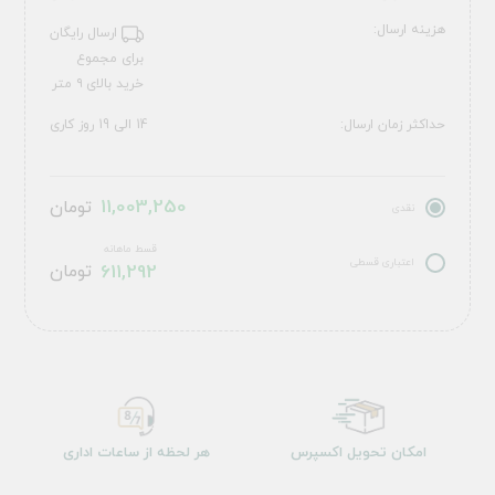
هزینه ارسال:
ارسال رایگان
برای مجموع
خرید بالای ۹ متر
حداکثر زمان ارسال:
14 الی 19 روز کاری
11,003,250
تومان
نقدی
قسط ماهانه
اعتباری قسطی
611,292
تومان
امکان تحویل اکسپرس
هر لحظه از ساعات اداری