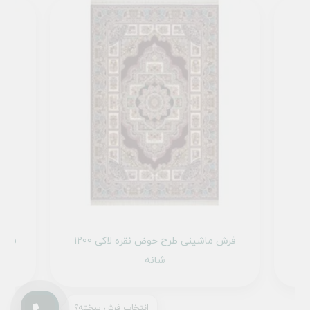
فرش ماشینی تندیس کد 20CC0020 لاکی
فرش ماشینی طرح حوض نقره لاکی 1200
شانه
انتخاب فرش سخته؟