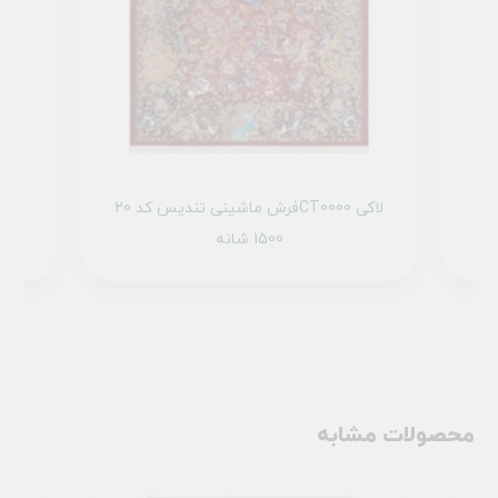
1 تمام رنگ
فرش ماشینی تندیس کد 20CT0000 لاکی
1500 شانه
محصولات مشابه