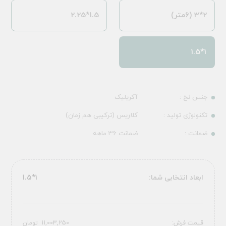
2*3 (6متر)
1.5*2.25
1*1.5
جنس نخ :
آکریلیک
تکنولوژی تولید :
کلاریس (ترکیبی هم زمان)
ضمانت :
ضمانت 36 ماهه
ابعاد انتخابی شما:
1*1.5
قیمت فرش:
11,003,250
تومان