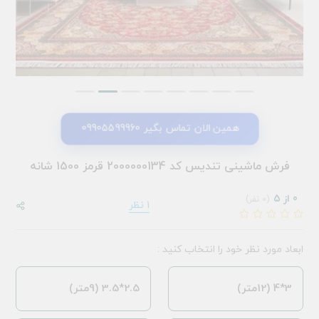
همین الان تماس بگیر 09905599960
فرش ماشینی تندیس کد 2000000134 قرمز 1500 شانه
0 از 5
(0 نفر)
1 نظر
ابعاد مورد نظر خود را انتخاب کنید :
3*4 (12متر)
2.5*3.5 (9متر)