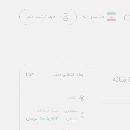
فارسی
ورود
/
ثبت نام
ابعاد انتخابی شما:
1*1.5
نقدی
اعتباری
قسط ماهانه
505,983
تومان
قسطی