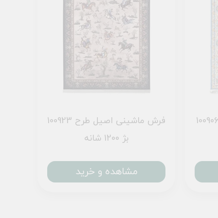
رش ماشینی اصیل طرح 100906
فرش ماشینی اصیل طرح 100923
بژ 1200 شانه
مشاهده و خرید