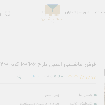
حتشم
امور سهامداران
تماس با ما
فرش ماشینی اصیل طرح 100906 کرم 1200 شانه
0 از 5
0 نظر
(0 نفر)
جنس نخ :
پلی استر
تکنولوژی تولید :
فناوری ماشین دستبافت