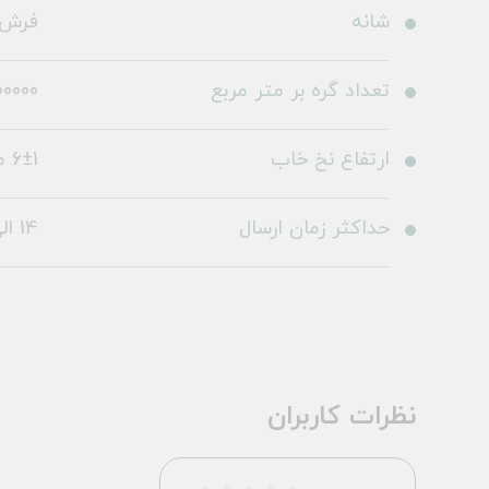
شانه
فرش 1200 شا
تعداد گره بر متر مربع
0000
ارتفاع نخ خاب
6±1 میلی متر
حداکثر زمان ارسال
14 الی 19 روز کاری
نظرات کاربران