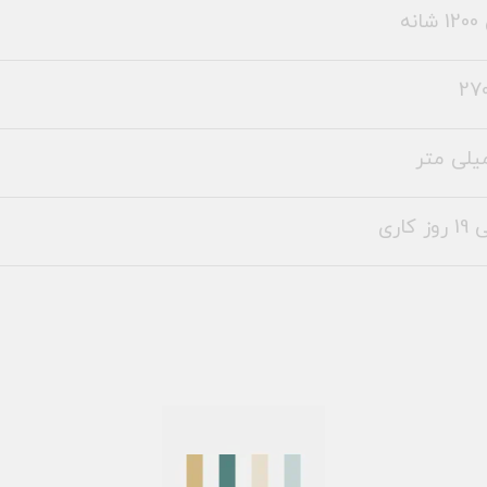
نه
270