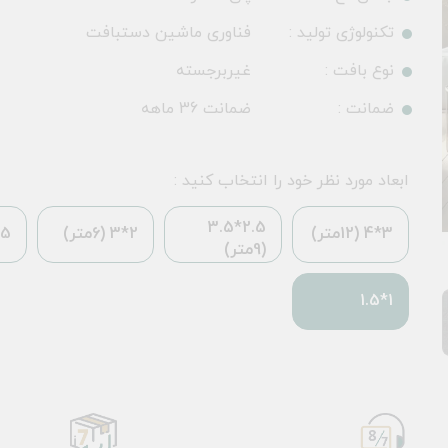
تکنولوژی تولید :
فناوری ماشین دستبافت
نوع بافت :
غیربرجسته
ضمانت :
ضمانت 36 ماهه
ابعاد مورد نظر خود را انتخاب کنید :
2.5*3.5
3*4 (12متر)
2*3 (6متر)
*2.25
(9متر)
1*1.5