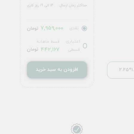
حداکثر زمان ارسال:
14 الی 19 روز کاری
7,959,000
نقدی
تومان
اعتباری
قسط ماهانه
442,167
تومان
قسطی
افزودن به سبد خرید
1.5