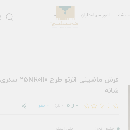
حتشم
امور سهامداران
تماس با ما
شانه
0 از 5
0 نظر
(0 نفر)
جنس نخ :
پلی استر