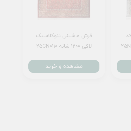
د
فرش ماشینی نئوکلاسیک
25CN0110 لاکی 1200 شانه
مشاهده و خرید