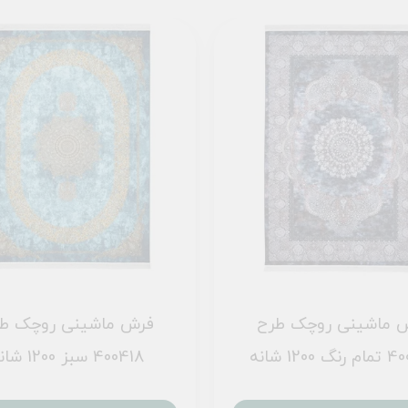
 ماشینی روچک طرح
فرش ماشینی روچک ط
 1200 شانه
400418 سبز 1200 شانه