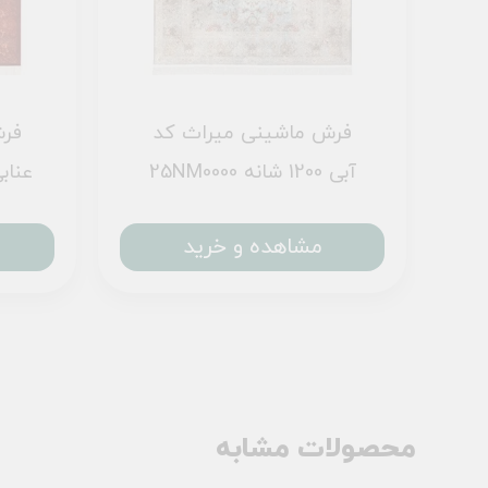
فرش ماشینی میراث کد
فرش
25NM0000 آبی 1200 شانه
25NK0060 عنابی 0
مشاهده و خرید
محصولات مشابه