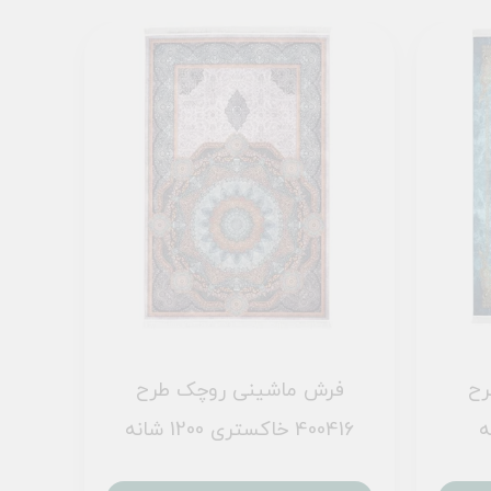
رح
فرش ماشینی روچک طرح
400416 خاکستری 1200 شانه