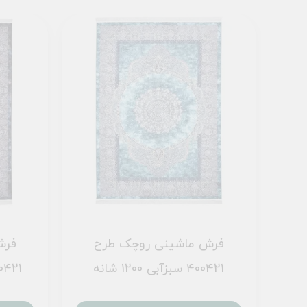
فرش ماشینی روچک طرح
فرش
400421 سبزآبی 1200 شانه
400421 تمام رنگ