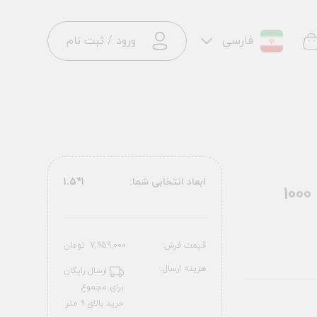
فارسی
ورود
/
ثبت نام
ابعاد انتخابی شما:
1*1.5
فرش ماشینی اترنو طرح 25NR0110 سدری 1000
قیمت فرش:
7,959,000
تومان
هزینه ارسال:
ارسال رایگان
برای مجموع
خرید بالای ۹ متر