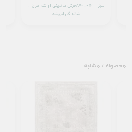
فرش ماشینی آوانته طرح 10AV0060 سبز
فرش ماشینی آوانته طرح 10AV0110 سبز 1200
شانه گل ابریشم
محصولات مشابه