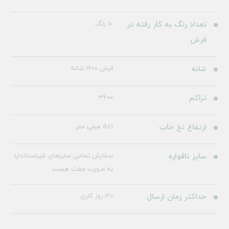
تعداد رنگ به کار رفته در
10 رنگ
فرش
شانه
فرش 1200 شانه
تراکم
3600
ارتفاع نخ خاب
5±1 میلی متر
سایز ناقواره
سفارش تمامی سایزهای غیراستاندارد
به صورت جفت هست
حداکثر زمان ارسال
30 روز کاری