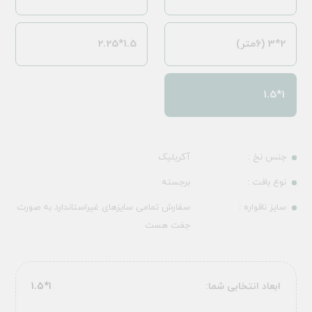
2*3 (6متر)
1.5*2.25
1*1.5
جنس نخ :
آکریلیک
نوع بافت :
برجسته
سایز ناقواره :
سفارش تمامی سایزهای غیراستاندارد به صورت
جفت هست
ابعاد انتخابی شما:
1*1.5