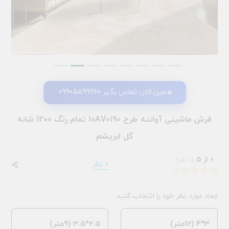
همین الان تماس بگیر 09905599960
فرش ماشینی آوانته طرح 10AV0190 تمام رنگ 1200 شانه
گل ابریشم
0 از 5
(0 نفر)
0 نظر
ابعاد مورد نظر خود را انتخاب کنید :
3*4 (12متر)
2.5*3.5 (9متر)