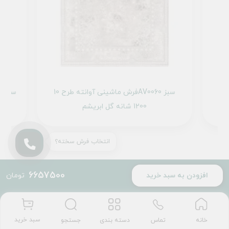
فرش ماشینی آوانته طرح 10AV0070 آبی
فرش ماشینی آوانته طرح 10AV0060 سبز
1200 شانه گل ابریشم
انتخاب فرش سخته؟
6657500
افزودن به سبد خرید
تومان
سبد خرید
تماس
دسته بندی
جستجو
خانه