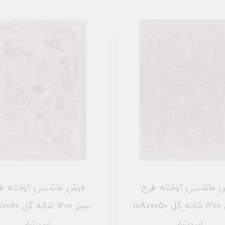
 ماشینی آوانته طرح
فرش ماشینی آوانته ط
10Av0050 طلایی 1200 شانه گل
ابریشم
ابریشم