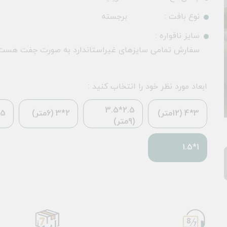
نوع بافت :
برجسته
سایز ناقواره :
سفارش تمامی سایزهای غیراستاندارد به صورت جفت هست
ابعاد مورد نظر خود را انتخاب کنید :
2.5*3.5
3*4 (12متر)
2*3 (6متر)
*2.25
(9متر)
1*1.5