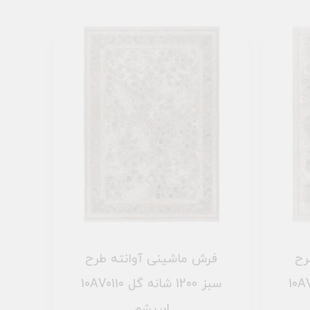
رح
فرش ماشینی آوانته طرح
10AV0060 سبز 1200 شانه گل
10AV0110 سبز 1200 شانه گل
ابریشم