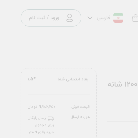
فارسی
ورود
/
ثبت نام
ابعاد انتخابی شما:
1*1.5
فرش ماشینی آوانته طرح 10AV0070 آبی 1200 شانه
قیمت فرش:
9,986,250
تومان
هزینه ارسال:
ارسال رایگان
برای مجموع
خرید بالای ۹ متر