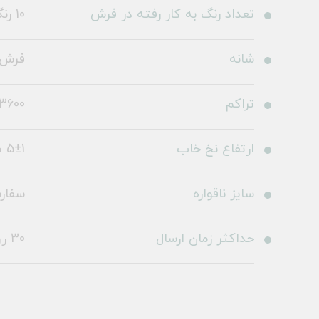
تعداد رنگ به کار رفته در فرش
10 رنگ
شانه
فرش 1200 شا
تراکم
3600
ارتفاع نخ خاب
5±1 میلی متر
سایز ناقواره
سفار
حداکثر زمان ارسال
30 روز کاری