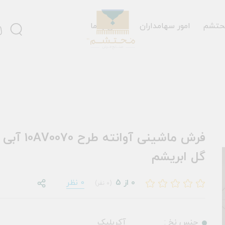
حتشم
امور سهامداران
تماس با ما
گل ابریشم
0 از 5
0 نظر
(0 نفر)
جنس نخ :
آکریلیک