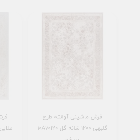
فرش ماشینی آوانته طرح
فرش
10AV0150 سبز 1200 شانه گل
10Av0120 گلبهی 1200 شانه گل
ابریشم