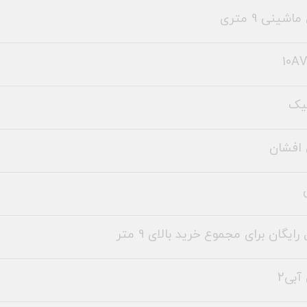
شینی 9 متری
10AV
یک
افشان
رایگان برای مجموع خرید بالای 9 متر
بی2