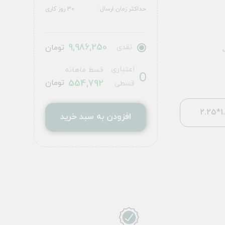
حداکثر زمان ارسال:
30 روز کاری
9,986,250
نقدی
تومان
اعتباری
قسط ماهانه
554,792
تومان
قسطی
1.5
افزودن به سبد خرید