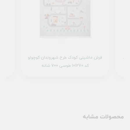
 کد
فرش ماشینی کودک طرح شهروندان کوچولو
فرش
کد 101270 طوسی 700 شانه
محصولات مشابه