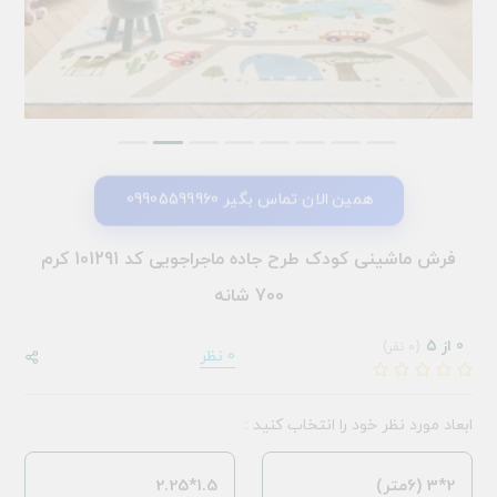
همین الان تماس بگیر 09905599960
فرش ماشینی کودک طرح جاده ماجراجویی کد 101291 کرم
700 شانه
0 از 5
(0 نفر)
0 نظر
ابعاد مورد نظر خود را انتخاب کنید :
2*3 (6متر)
1.5*2.25