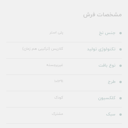
مشخصات فرش
جنس نخ
پلی استر
تکنولوژی تولید
کلاریس (ترکیبی هم زمان)
نوع بافت
غیربرجسته
طرح
101291
کلکسیون
کودک
سبک
مشترک