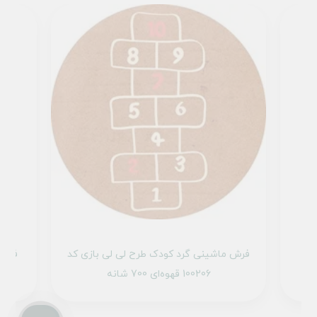
کد
فرش ماشینی گرد کودک طرح لی لی بازی کد
فرش 
100206 قهوه‌ای 700 شانه