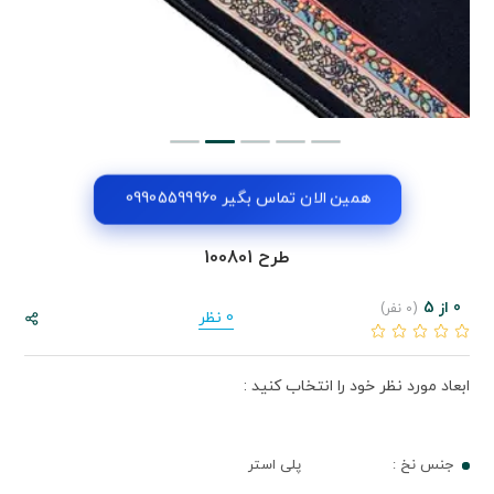
همین الان تماس بگیر 09905599960
طرح 100801
0 از 5
(0 نفر)
0 نظر
ابعاد مورد نظر خود را انتخاب کنید :
جنس نخ :
پلی استر