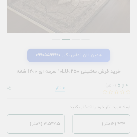
همین الان تماس بگیر 09905599960
خرید فرش ماشینی 10LU0250 سرمه ای 1200 شانه
0 از 5
(0 نفر)
0 نظر
ابعاد مورد نظر خود را انتخاب کنید :
3*4 (12متر)
2.5*3.5 (9متر)