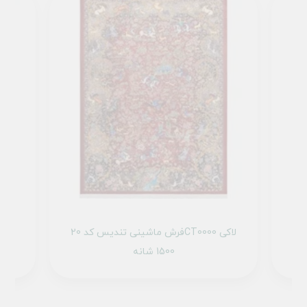
1 تمام رنگ
فرش ماشینی تندیس کد 20CT0000 لاکی
1500 شانه