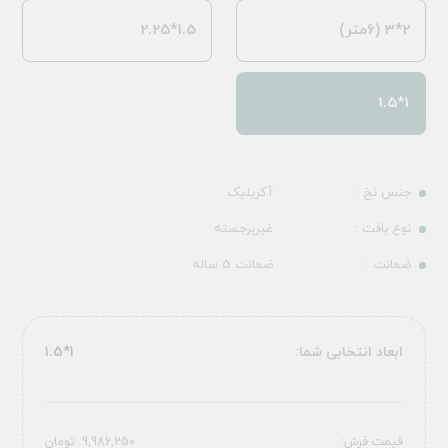
2*3 (6متر)
1.5*2.25
1*1.5
جنس نخ :
آکریلیک
نوع بافت :
غیربرجسته
ضمانت :
ضمانت 5 ساله
ابعاد انتخابی شما:
1*1.5
قیمت فرش:
9,986,250
تومان