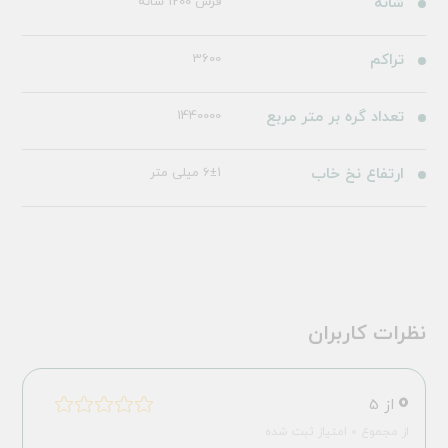
شانه
فرش 1200 شانه
تراکم
3600
تعداد گره بر متر مربع
1440000
ارتفاع نخ خاب
6±1 میلی متر
نظرات کاربران
0
از 5
از مجموع 0 امتیاز ثبت شده