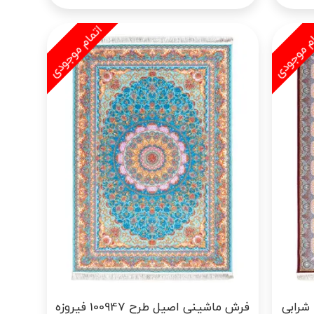
فرش ماشینی اصیل طرح 100948 شرابی
فرش ماشینی اصیل طرح 100947 فیروزه