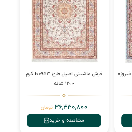
رش ماشینی اصیل طرح 100944 فیروزه
فرش ماشینی اصیل طرح 100953 کرم
1200 شانه
36,430,800
تومان
مشاهده و خرید