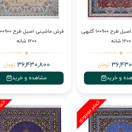
فرش ماشینی اصیل طرح 100900 گلبهی
1200 شانه
1200 شانه
36,430,800
36,430
تومان
تومان
ده و خرید
مشاهده و خرید