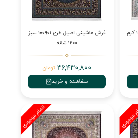
فرش ماشینی اصیل طرح 100900 کرم
فرش ماشینی اصیل طرح 100901 سبز
1200 شانه
36,430,800
تومان
مشاهده و خرید