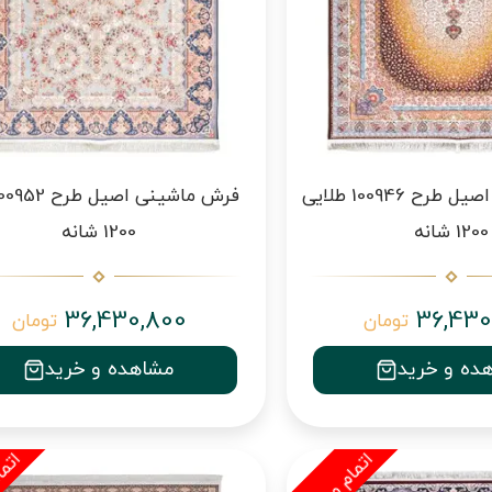
فرش ماشینی اصیل طرح 100946 طلایی
1200 شانه
1200 شانه
36,430,800
36,430
تومان
تومان
ده و خرید
مشاهده و خرید