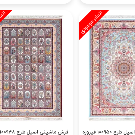
فرش ماشینی اصیل طرح 100950 فیروزه