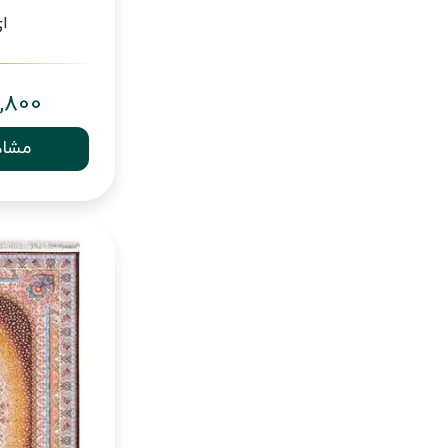
ای 00
,800
مشاه