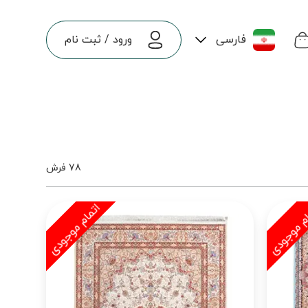
فارسی
ورود
/
ثبت نام
78 فرش