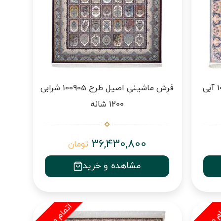
فرش ماشینی اصیل طرح 100952 آبی
فرش ماشینی اصیل طرح 100905 شرابی
1200 شانه
36,430,800
تومان
مشاهده و خرید