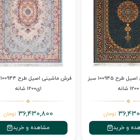
فرش ماشینی اصیل طرح 100945 سبز
ف
1200 شانه
ای1200 شانه
36,430,800
36,430
تومان
تومان
ده و خرید
مشاهده و خرید