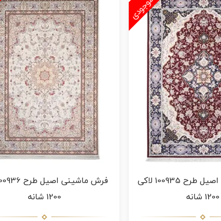
فرش ماشینی اصیل طرح 100935 لاکی
1200 شانه
1200 شانه