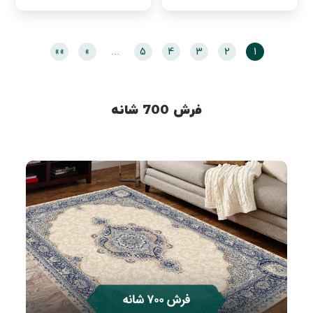
»»
»
…
5
4
3
2
1
فرش 700 شانه