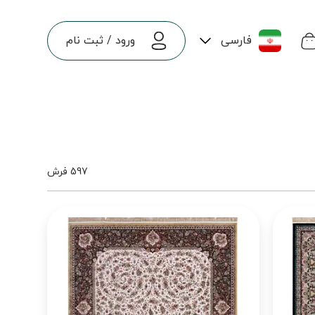
فارسی
ورود
/
ثبت نام
597 فرش