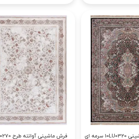
خرید فرش ماشینی 10LU0320 سرمه ای
فرش ماشینی آوان