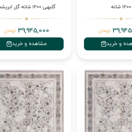
1200 شانه
گلبهی 1200 شانه گل ابریشم
39,945,000
39,945
تومان
تومان
ده و خرید
مشاهده و خرید