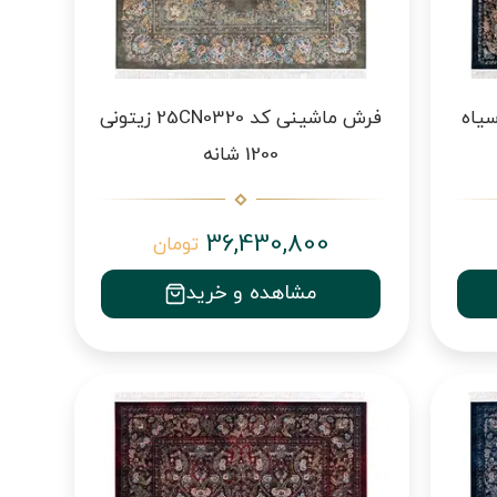
اشینی کد 25CN0330 سیاه
فرش ماشینی کد 25CN0320 زیتونی
1200 شانه
36,430,800
تومان
مشاهده و خرید