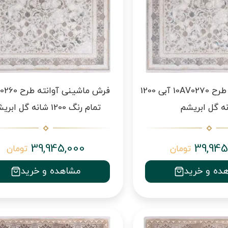
فرش ماشینی طرح 10AV0270 آبی 1200
فرش ماشینی آوان
ه گل ابریشم
تمام رنگ 1200 شانه گل ابریشم
39,945,000
39,945
تومان
تومان
ده و خرید
مشاهده و خرید