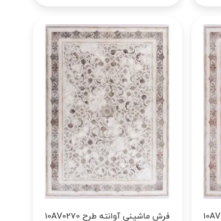
ته طرح 10AV0270
فرش ماشینی آوانته طرح 10AV0270