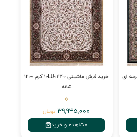
ماشینی 10LU0550 سرمه ای
خرید فرش ماشینی 10LU0440 کرم 1200
شانه
39,945,000
تومان
مشاهده و خرید