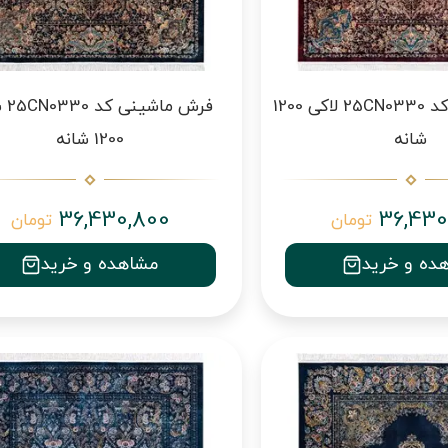
فرش ماشینی کد 25CN0330 لاکی 1200
فرش م
شانه
1200 شانه
36,430,800
36,430
تومان
تومان
ده و خرید
مشاهده و خرید