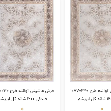
فرش ماشینی آوانته طرح 10AV0230
فرش ماشینی آوان
فندقی 1200 شانه گل ابریشم