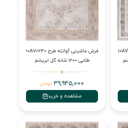
ته طرح 10AV0260
فرش ماشینی آوانته طرح 10AV0240
طلایی 1200 شانه گل ابریشم
39,945,000
تومان
مشاهده و خرید