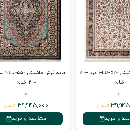
خرید فرش ماشینی 10LU0560 کرم 1200
خرید فرش 
شانه
1200 شانه
39,945,000
39,945
تومان
تومان
ده و خرید
مشاهده و خرید