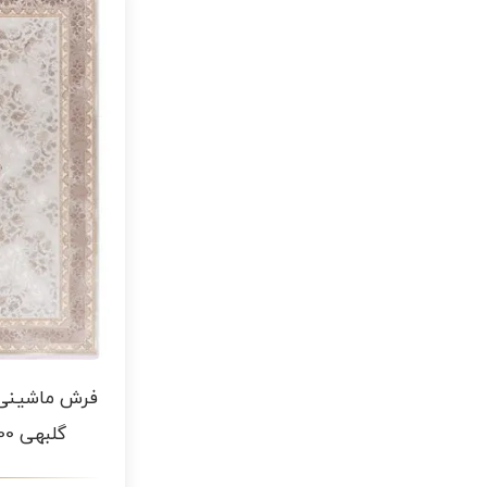
گلبهی 1200 شانه گل ابریشم