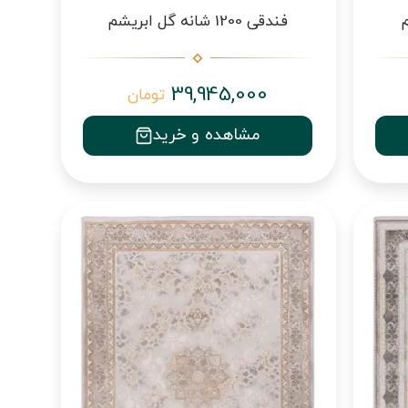
فندقی 1200 شانه گل ابریشم
39,945,000
تومان
مشاهده و خرید