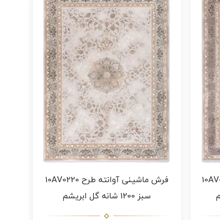
ته طرح 10AV0230
فرش ماشینی آوانته طرح 10AV0220
سبز 1200 شانه گل ابریشم