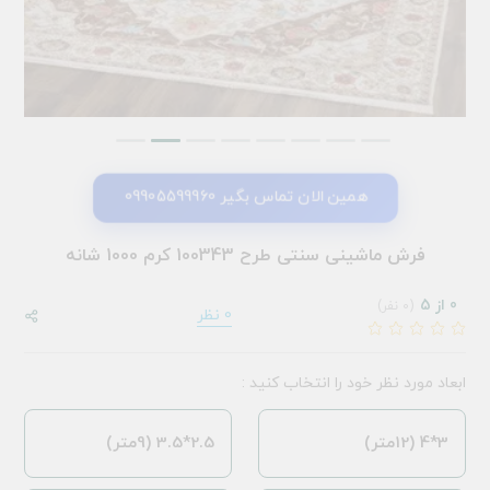
همین الان تماس بگیر 09905599960
فرش ماشینی سنتی طرح 100343 کرم 1000 شانه
0 از 5
(0 نفر)
0 نظر
ابعاد مورد نظر خود را انتخاب کنید :
3*4 (12متر)
2.5*3.5 (9متر)