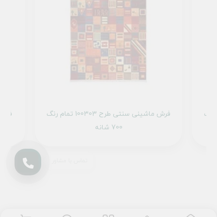
 100307 تمام رنگ
فرش ماشینی سنتی طرح 100303 تمام رنگ
700 شانه
تماس با مشاور