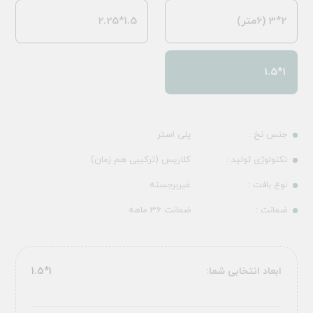
2*3 (6متر)
1.5*2.25
1*1.5
جنس نخ :
پلی استر
تکنولوژی تولید :
کلاریس (ترکیبی هم زمان)
نوع بافت :
غیربرجسته
ضمانت :
ضمانت 36 ماهه
ابعاد انتخابی شما:
1*1.5