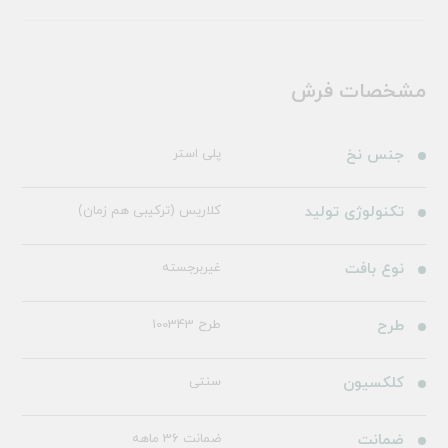
مشخصات فرش
جنس نخ
پلی استر
تکنولوژی تولید
کلاریس (ترکیبی هم زمان)
نوع بافت
غیربرجسته
طرح
طرح 100343
کلکسیون
سنتی
ضمانت
ضمانت 36 ماهه