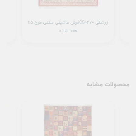
ح 900409 زرشکی
فرش ماشینی سنتی طرح 25CS0270 زرشکی
1000 شانه
محصولات مشابه