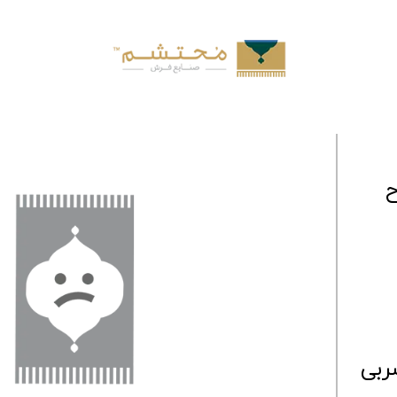
ح
ربی